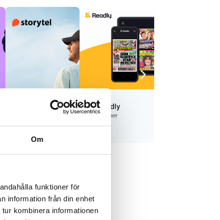
Storytel
Readly
TV4 PLAY +
Läs mer
Läs mer
Sport Total
Läs mer
Om
andahålla funktioner för
n information från din enhet
 tur kombinera informationen