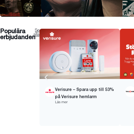
Se
Populära
alla
erbjudanden
Verisure – Spara upp till 53%
på Verisure hemlarm
Läs mer