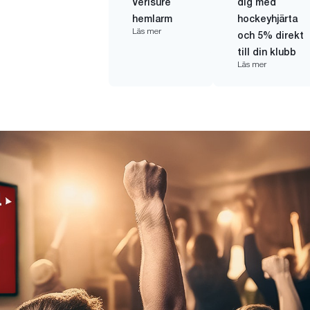
Verisure
dig med
hemlarm
hockeyhjärta
Läs mer
och 5% direkt
till din klubb
Läs mer