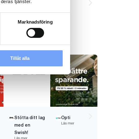
deras tjänster.
Marknadsföring
Tillåt alla
Stötta ditt lag
Opti
Läs mer
med en
Swish!
Läs mer