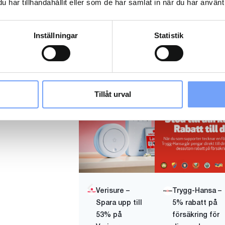
har tillhandahållit eller som de har samlat in när du har använt 
Inställningar
Statistik
MyHeritage
Memira
Läs mer
Läs mer
Se alla
Tillåt urval
Verisure –
Trygg-Hansa –
Spara upp till
5% rabatt på
53% på
försäkring för