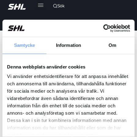
Sök
Hem
/ Varumärken / Opti
Samtycke
Information
Om
Opti
Endast ett sökresultat
Denna webbplats använder cookies
Vi använder enhetsidentifierare för att anpassa innehållet
och annonserna till användarna, tillhandahålla funktioner
för sociala medier och analysera vår trafik. Vi
Rea!
vidarebefordrar även sådana identifierare och annan
information från din enhet till de sociala medier och
annons- och analysföretag som vi samarbetar med.
Dessa kan i sin tur kombinera informationen med annan
information som du har tillhandahållit eller som de har
samlat in när du har använt deras tjänster.