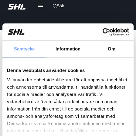
Sök
Sample Page
Samtycke
Information
Om
This is an example page. It’s different from a blog post
because it will stay in one place and will show up in your site
Denna webbplats använder cookies
navigation (in most themes). Most people start with an About
page that introduces them to potential site visitors. It might
Vi använder enhetsidentifierare för att anpassa innehållet
say something like this:
och annonserna till användarna, tillhandahålla funktioner
för sociala medier och analysera vår trafik. Vi
Hi there! I’m a bike messenger by day, aspiring
vidarebefordrar även sådana identifierare och annan
actor by night, and this is my website. I live in Los
information från din enhet till de sociala medier och
Angeles, have a great dog named Jack, and I like
annons- och analysföretag som vi samarbetar med.
piña coladas. (And gettin’ caught in the rain.)
Dessa kan i sin tur kombinera informationen med annan
information som du har tillhandahållit eller som de har
…or something like this: