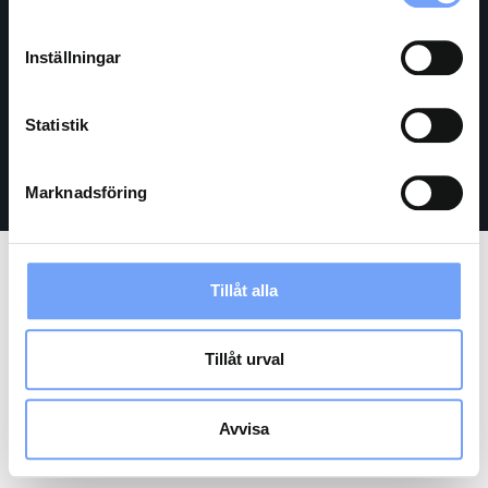
Vänligen kontakta vår Client Support:
Inställningar
salar.timori@audiencemedia.se
Om oss
Statistik
Villkor
Marknadsföring
Tillåt alla
Tillåt urval
Avvisa