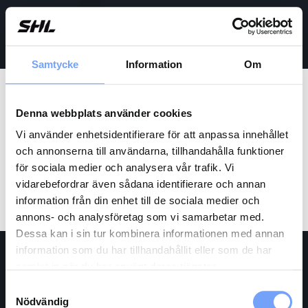
Sök
Samtycke
Information
Om
Kategori:
Denna webbplats använder cookies
Uncategorized
Vi använder enhetsidentifierare för att anpassa innehållet
och annonserna till användarna, tillhandahålla funktioner
Hello world!
för sociala medier och analysera vår trafik. Vi
vidarebefordrar även sådana identifierare och annan
Welcome to WordPress. This is your first post. Edit or delete
information från din enhet till de sociala medier och
it, then start writing!
annons- och analysföretag som vi samarbetar med.
Dessa kan i sin tur kombinera informationen med annan
information som du har tillhandahållit eller som de har
Kontakt
samlat in när du har använt deras tjänster.
Samtyckesval
SHL Powerplays
annonsörskontakt hanteras av
Nödvändig
Audience Media AB org.nr 559571-2497.